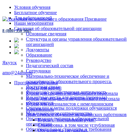
Условия обучения
Бесплатное обучение
Для работодателей
Наши мероприятия
Сведения об образовательной организации
8 (800) 350 9867
Основные сведения
Структура и органы управления образовательной
организацией
Документы
Образование
Руководство
Якутск
Педагогический состав
Сотрудники
amo@24amo.ru
Материально-техническое обеспечение и
оснащённость образовательного процесса.
Программы обучения
Доступная среда
Курсы для врачей
Финансово-хозяйственная деятельность
Курсы для среднего медицинского персонала
Вакантные места для приема (перевода)
Курсы для младшего медицинского персонала
обучающихся
Курсы для специалистов с немедицинским
Стипендии и меры поддержки обучающихся
образованием
Международное сотрудничество
Практическое обучение медицинских работников
Организация питания в образовательной
Курсы с "постановкой руки"
организации
Стажировка, в том числе углубленная
Образовательные стандарты и требования
Обучение на тренажёрах